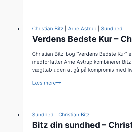
Bedste
Kur
2.0
–
Christian Bitz
|
Arne Astrup
|
Sundhed
Christian
Verdens Bedste Kur – Chr
Bitz
Christian Bitz’ bog “Verdens Bedste Kur” 
medforfatter Arne Astrup kombinerer Bitz 
vægttab uden at gå på kompromis med li
Verdens
Læs mere
Bedste
Kur
–
Christian
Sundhed
|
Christian Bitz
Bitz
Bitz din sundhed – Christ