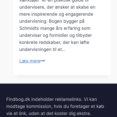
værktøjer” er en praktisk guide til
undervisere, der ønsker at skabe en
mere inspirerende og engagerende
undervisning. Bogen bygger på
Schmidts mange års erfaring som
underviser og formidler og tilbyder
konkrete redskaber, der kan løfte
undervisningen til et…
Den
Læs mere
Karismatiske
Underviser
–
Svend
Erik
Findbog.dk indeholder reklamelinks. Vi kan
Schmidt
modtage kommission, hvis du foretager et køb
via et link, uden at det koster dig ekstra.