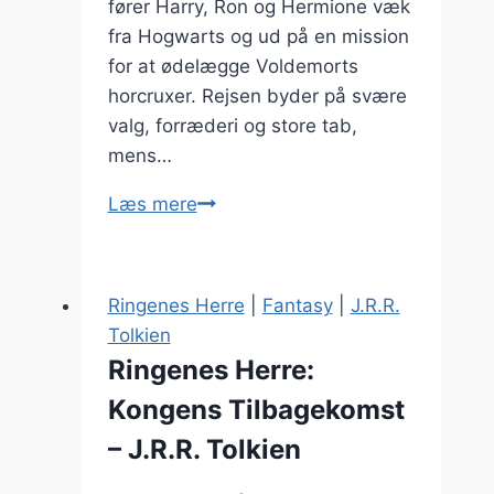
fører Harry, Ron og Hermione væk
fra Hogwarts og ud på en mission
for at ødelægge Voldemorts
horcruxer. Rejsen byder på svære
valg, forræderi og store tab,
mens…
Harry
Læs mere
Potter
og
Dødsregalierne
Ringenes Herre
|
Fantasy
|
J.R.R.
–
Tolkien
J.K.
Ringenes Herre:
Rowling
Kongens Tilbagekomst
– J.R.R. Tolkien