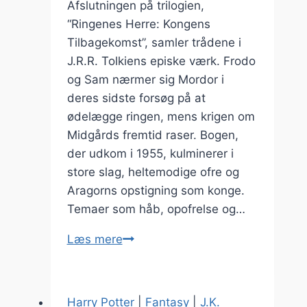
Afslutningen på trilogien,
“Ringenes Herre: Kongens
Tilbagekomst”, samler trådene i
J.R.R. Tolkiens episke værk. Frodo
og Sam nærmer sig Mordor i
deres sidste forsøg på at
ødelægge ringen, mens krigen om
Midgårds fremtid raser. Bogen,
der udkom i 1955, kulminerer i
store slag, heltemodige ofre og
Aragorns opstigning som konge.
Temaer som håb, opofrelse og…
Ringenes
Læs mere
Herre:
Kongens
Tilbagekomst
Harry Potter
|
Fantasy
|
J.K.