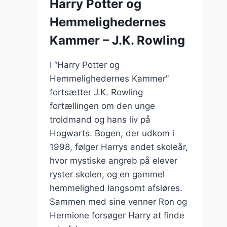
Harry Potter og
J.R.R.
Hemmelighedernes
Tolkien
Kammer – J.K. Rowling
I “Harry Potter og
Hemmelighedernes Kammer”
fortsætter J.K. Rowling
fortællingen om den unge
troldmand og hans liv på
Hogwarts. Bogen, der udkom i
1998, følger Harrys andet skoleår,
hvor mystiske angreb på elever
ryster skolen, og en gammel
hemmelighed langsomt afsløres.
Sammen med sine venner Ron og
Hermione forsøger Harry at finde