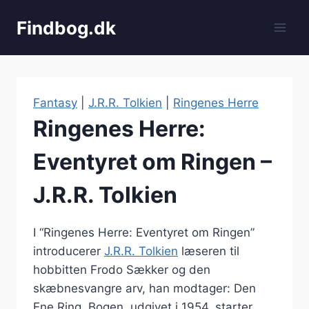
Fortsæt
Findbog.dk
til
indhold
Fantasy
|
J.R.R. Tolkien
|
Ringenes Herre
Ringenes Herre:
Eventyret om Ringen –
J.R.R. Tolkien
I “Ringenes Herre: Eventyret om Ringen”
introducerer
J.R.R. Tolkien
læseren til
hobbitten Frodo Sækker og den
skæbnesvangre arv, han modtager: Den
Ene Ring. Bogen, udgivet i 1954, starter