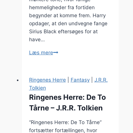
hemmeligheder fra fortiden
begynder at komme frem. Harry
opdager, at den undvegne fange
Sirius Black eftersøges for at
have…
Harry
Læs mere
Potter
og
Fangen
Ringenes Herre
|
Fantasy
|
J.R.R.
fra
Tolkien
Azkaban
Ringenes Herre: De To
–
Tårne – J.R.R. Tolkien
J.K.
Rowling
“Ringenes Herre: De To Tårne”
fortsætter fortællingen, hvor