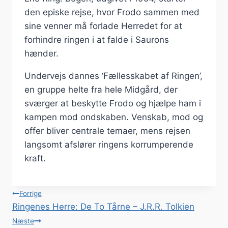
den episke rejse, hvor Frodo sammen med
sine venner må forlade Herredet for at
forhindre ringen i at falde i Saurons
hænder.
Undervejs dannes ‘Fællesskabet af Ringen’,
en gruppe helte fra hele Midgård, der
sværger at beskytte Frodo og hjælpe ham i
kampen mod ondskaben. Venskab, mod og
offer bliver centrale temaer, mens rejsen
langsomt afslører ringens korrumperende
kraft.
Indlægsnavigation
Forrige
Ringenes Herre: De To Tårne – J.R.R. Tolkien
Næste