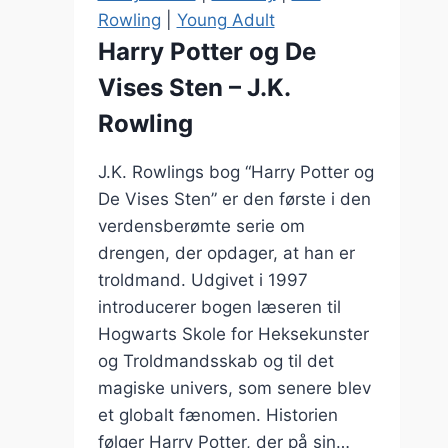
–
Rowling
|
Young Adult
J.R.R.
Harry Potter og De
Tolkien
Vises Sten – J.K.
Rowling
J.K. Rowlings bog “Harry Potter og
De Vises Sten” er den første i den
verdensberømte serie om
drengen, der opdager, at han er
troldmand. Udgivet i 1997
introducerer bogen læseren til
Hogwarts Skole for Heksekunster
og Troldmandsskab og til det
magiske univers, som senere blev
et globalt fænomen. Historien
følger Harry Potter, der på sin…