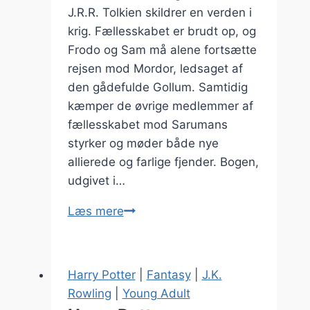
J.R.R. Tolkien skildrer en verden i
krig. Fællesskabet er brudt op, og
Frodo og Sam må alene fortsætte
rejsen mod Mordor, ledsaget af
den gådefulde Gollum. Samtidig
kæmper de øvrige medlemmer af
fællesskabet mod Sarumans
styrker og møder både nye
allierede og farlige fjender. Bogen,
udgivet i…
Ringenes
Læs mere
Herre:
De
To
Harry Potter
|
Fantasy
|
J.K.
Tårne
Rowling
|
Young Adult
–