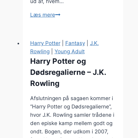
ud af, hvem…
Harry
Læs mere
Potter
og
Hemmelighedernes
Harry Potter
|
Fantasy
|
J.K.
Kammer
Rowling
|
Young Adult
–
Harry Potter og
J.K.
Dødsregalierne – J.K.
Rowling
Rowling
Afslutningen på sagaen kommer i
“Harry Potter og Dødsregalierne”,
hvor J.K. Rowling samler trådene i
den episke kamp mellem godt og
ondt. Bogen, der udkom i 2007,