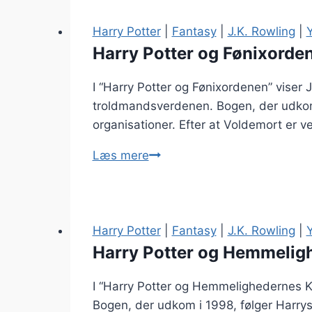
Harry Potter
|
Fantasy
|
J.K. Rowling
|
Harry Potter og Fønixorden
I “Harry Potter og Fønixordenen” viser
troldmandsverdenen. Bogen, der udkom 
organisationer. Efter at Voldemort er 
Harry
Læs mere
Potter
og
Fønixordenen
–
Harry Potter
|
Fantasy
|
J.K. Rowling
|
J.K.
Harry Potter og Hemmelig
Rowling
I “Harry Potter og Hemmelighedernes K
Bogen, der udkom i 1998, følger Harry