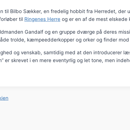
 til Bilbo Sækker, en fredelig hobbit fra Herredet, der uv
orløber til
Ringenes Herre
og er en af de mest elskede kl
l troldmanden Gandalf og en gruppe dværge på deres miss
de trolde, kæmpeedderkopper og orker og finder mod i s
hed og venskab, samtidig med at den introducerer læs
n” er skrevet i en mere eventyrlig og let tone, men inde
kien