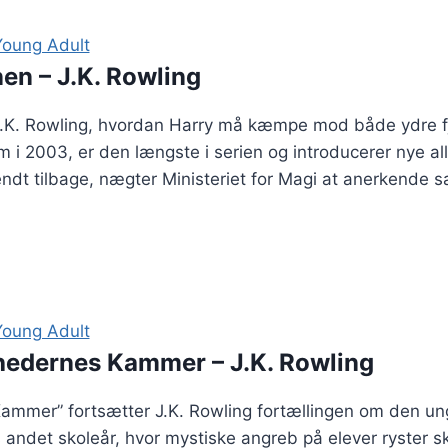
Young Adult
en – J.K. Rowling
 J.K. Rowling, hvordan Harry må kæmpe mod både ydre fj
i 2003, er den længste i serien og introducerer nye a
vendt tilbage, nægter Ministeriet for Magi at anerkende
Young Adult
hedernes Kammer – J.K. Rowling
ammer” fortsætter J.K. Rowling fortællingen om den un
s andet skoleår, hvor mystiske angreb på elever ryster