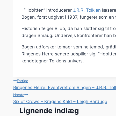
I “Hobitten” introducerer
J.R.R. Tolkien
læseren
Bogen, først udgivet i 1937, fungerer som en f
Historien følger Bilbo, da han slutter sig ti
dragen Smaug. Undervejs konfronterer han bå
Bogen udforsker temaer som heltemod, grådig
Ringenes Herre senere udspiller sig. “Hobitte
kendetegner Tolkiens univers.
Indlægsnavigation
Forrige
Ringenes Herre: Eventyret om Ringen – J.R.R. Tol
Næste
Six of Crows – Kragens Kald – Leigh Bardugo
Lignende indlæg