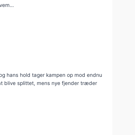
 hvem…
az og hans hold tager kampen op mod endnu
t blive splittet, mens nye fjender træder