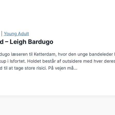
|
Young Adult
ld – Leigh Bardugo
rdugo læseren til Ketterdam, hvor den unge bandeleder K
up i Isfortet. Holdet består af outsidere med hver der
d til at tage store risici. På vejen må…