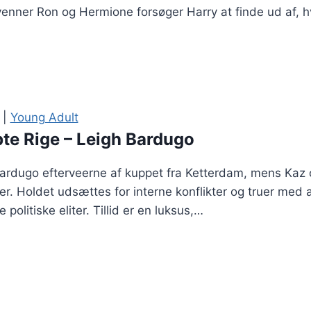
enner Ron og Hermione forsøger Harry at finde ud af,
|
Young Adult
pte Rige – Leigh Bardugo
h Bardugo efterveerne af kuppet fra Ketterdam, mens K
r. Holdet udsættes for interne konflikter og truer med a
olitiske eliter. Tillid er en luksus,…