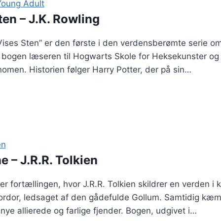
Young Adult
ten – J.K. Rowling
Vises Sten” er den første i den verdensberømte serie o
r bogen læseren til Hogwarts Skole for Heksekunster og
omen. Historien følger Harry Potter, der på sin…
en
 – J.R.R. Tolkien
r fortællingen, hvor J.R.R. Tolkien skildrer en verden i 
rdor, ledsaget af den gådefulde Gollum. Samtidig kæm
 allierede og farlige fjender. Bogen, udgivet i…