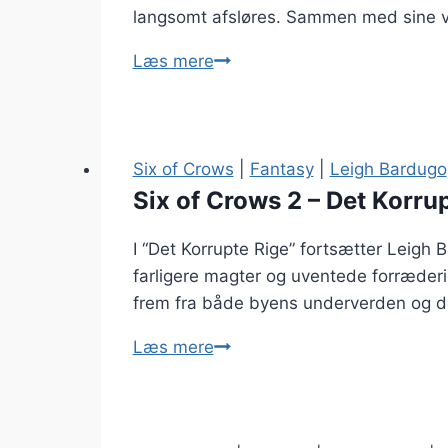
langsomt afsløres. Sammen med sine v
Harry
Læs mere
Potter
og
Hemmelighedernes
Kammer
Six of Crows
|
Fantasy
|
Leigh Bardugo
–
Six of Crows 2 – Det Korru
J.K.
I “Det Korrupte Rige” fortsætter Leig
Rowling
farligere magter og uventede forræderie
frem fra både byens underverden og de p
Six
Læs mere
of
Crows
2