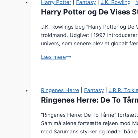
–
Harry Potter
|
Fantasy
|
J.K. Rowling
|
Det
Harry Potter og De Vises S
Korrupte
J.K. Rowlings bog “Harry Potter og De 
Rige
troldmand. Udgivet i 1997 introducere
–
univers, som senere blev et globalt fæn
Leigh
Bardugo
Harry
Læs mere
Potter
og
De
Vises
Ringenes Herre
|
Fantasy
|
J.R.R. Tolki
Sten
Ringenes Herre: De To Tårne
–
“Ringenes Herre: De To Tårne” fortsætte
J.K.
Sam må alene fortsætte rejsen mod Mo
Rowling
mod Sarumans styrker og møder både nye