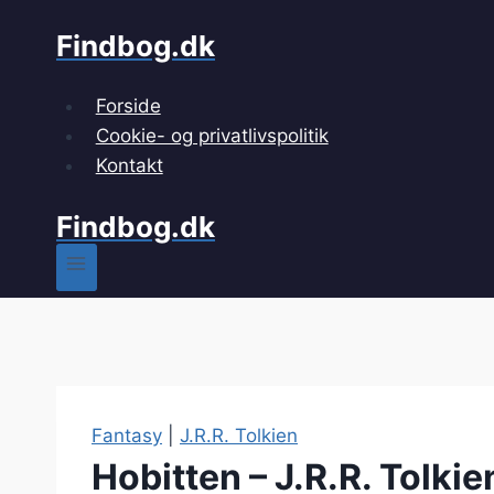
Fortsæt
Findbog.dk
til
indhold
Forside
Cookie- og privatlivspolitik
Kontakt
Findbog.dk
Fantasy
|
J.R.R. Tolkien
Hobitten – J.R.R. Tolkie