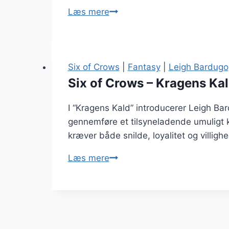
Ringenes
Læs mere
Herre:
De
To
Tårne
Six of Crows
|
Fantasy
|
Leigh Bardugo
–
Six of Crows – Kragens Ka
J.R.R.
I “Kragens Kald” introducerer Leigh Ba
Tolkien
gennemføre et tilsyneladende umuligt k
kræver både snilde, loyalitet og villighe
Six
Læs mere
of
Crows
–
Kragens
Kald